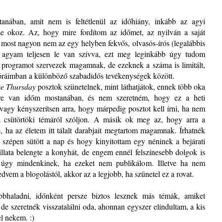
anában, amit nem is feltétlenül az időhiány, inkább az agyi
 okoz. Az, hogy mire fordítom az időmet, az nyilván a saját
 most nagyon nem az egy helyben fekvős, olvasós-írós (legalábbis
 agyam teljesen le van szívva, ezt meg leginkább úgy tudom
e programot szervezek magamnak, de ezeknek a száma is limitált,
 óráimban a különböző szabadidős tevékenységek között.
ve Thursday
posztok szünetelnek, mint láthatjátok, ennek több oka
sre van időm mostanában, és nem szeretném, hogy ez a heti
 vagy kényszerítsen arra, hogy márpedig posztot kell írni, ha nem
 csütörtöki témáról szóljon. A másik ok meg az, hogy arra a
b, ha az életem itt tálalt darabjait megtartom magamnak. Írhatnék
 szépen sütött a nap és hogy kinyitottam egy néninek a bejárati
 illata belengte a konyhát, de engem ennél felszínesebb dolgok is
 úgy mindenkinek, ha ezeket nem publikálom. Illetve ha nem
dvem a blogolástól, akkor az a legjobb, ha szünetel ez a rovat.
bbhaladni, időnként persze biztos lesznek más témák, amiket
 de szeretnék visszatalálni oda, ahonnan egyszer elindultam, a kis
l nekem. :)