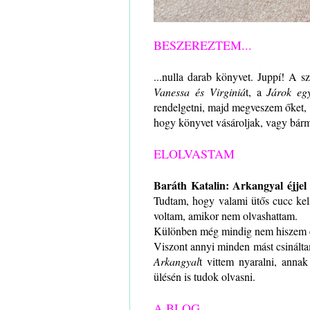
BESZEREZTEM...
...nulla darab könyvet. Juppí! A 
Vanessa és Virginiá
t, a
Járok eg
rendelgetni, majd megveszem őket, ha
hogy könyvet vásároljak, vagy bár
ELOLVASTAM
Baráth Katalin: Arkangyal éjjel
Tudtam, hogy valami ütős cucc kell
voltam, amikor nem olvashattam.
Különben még mindig nem hiszem 
Viszont annyi minden mást csinált
Arkangyal
t vittem nyaralni, ann
ülésén is tudok olvasni.
A BLOG