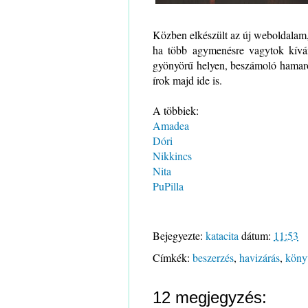
Közben elkészült az új weboldalam,
ha több agymenésre vagytok kívá
gyönyörű helyen, beszámoló hamaros
írok majd ide is.
A többiek:
Amadea
Dóri
Nikkincs
Nita
PuPilla
Bejegyezte:
katacita
dátum:
11:53
Címkék:
beszerzés
,
havizárás
,
köny
12 megjegyzés: