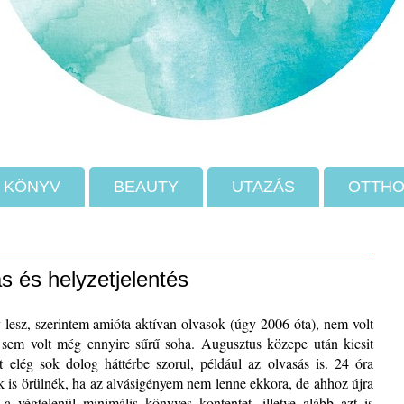
KÖNYV
BEAUTY
UTAZÁS
OTTH
ás és helyzetjelentés
 lesz, szerintem amióta aktívan olvasok (úgy 2006 óta), nem volt
sem volt még ennyire sűrű soha. Augusztus közepe után kicsit
t elég sok dolog háttérbe szorul, például az olvasás is. 24 óra
 is örülnék, ha az alvásigényem nem lenne ekkora, de ahhoz újra
 végtelenül minimális könyves kontentet, illetve alább azt is