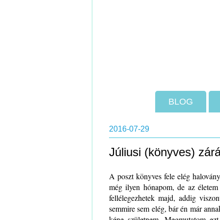
BLOG
2016-07-29
Júliusi (könyves) zár
A poszt könyves fele elég halovány
még ilyen hónapom, de az életem 
fellélegezhetek majd, addig viszon
semmire sem elég, bár én már annak
kéne születnem. Megmutatom ezt a