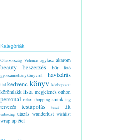
Kategóriák
akarom
Olaszország
Velence
agyfasz
beauty
beszerzés
bőr
fotó
havizárás
gyorsannéhánykönyvről
könyv
kedvenc
ital
körbeposzt
lista
körömlakk
megjelenés
otthon
personal
smink
relax
shopping
tag
testápolás
tilt
tervezés
teszt
utazás
wanderlust
wishlist
unboxing
wrap up
étel