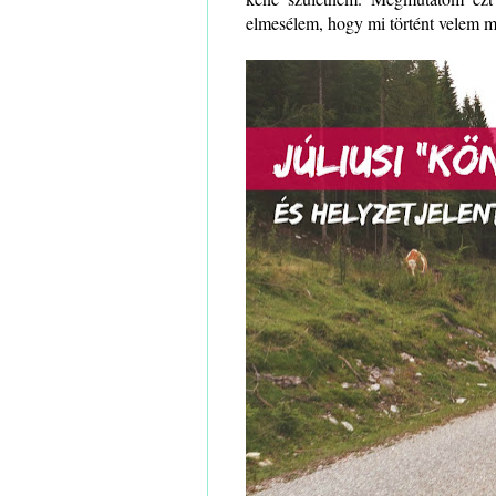
elmesélem, hogy mi történt velem m