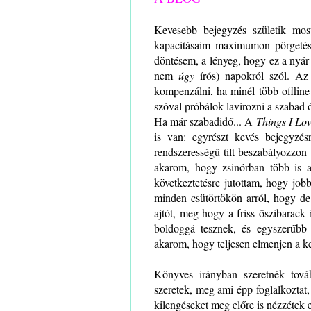
Kevesebb bejegyzés születik most
kapacitásaim maximumon pörgetése
döntésem, a lényeg, hogy ez a nyár
nem
úgy
írós) napokról szól. Az
kompenzálni, ha minél több offlin
szóval próbálok lavírozni a szabad
Ha már szabadidő... A
Things I Lo
is van: egyrészt kevés bejegyzé
rendszerességű tilt beszabályozzon
akarom, hogy zsinórban több is a
következtetésre jutottam, hogy job
minden csütörtökön arról, hogy de
ajtót, meg hogy a friss őszibarack
boldoggá tesznek, és egyszerűbb
akarom, hogy teljesen elmenjen a ke
Könyves irányban szeretnék tová
szeretek, meg ami épp foglalkoztat,
kilengéseket meg előre is nézzétek e