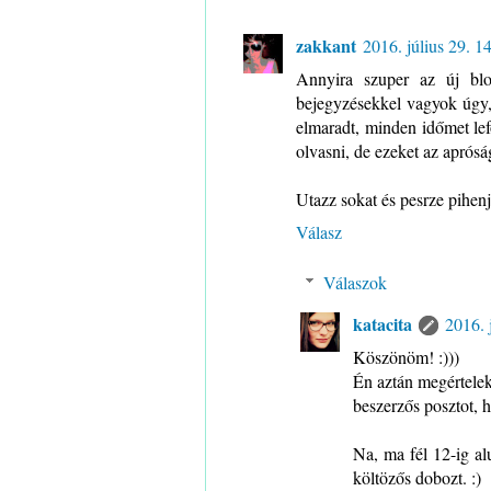
zakkant
2016. július 29. 1
Annyira szuper az új blo
bejegyzésekkel vagyok úgy,
elmaradt, minden időmet lef
olvasni, de ezeket az aprós
Utazz sokat és pesrze pihenj
Válasz
Válaszok
katacita
2016. 
Köszönöm! :)))
Én aztán megértelek
beszerzős posztot, ha
Na, ma fél 12-ig al
költözős dobozt. :)