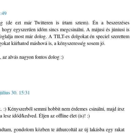
4:49
g (de ezt már Twitteren is írtam sztem). Én a beszerzéses
 hogy egyszerűen időm sincs megcsinálni. A májusi és júniusi is
oglalja most már dolog. A TILT-es dolgokat én speciel szerettem
ágokat kiírhatod máshová is, a kényszeresség sosem jó.
, az alvás nagyon fontos dolog :)
július 30. 15:31
. :) Kényszerből semmi hobbit nem érdemes csinálni, majd írsz
 lesz időd/kedved. Éljen az offline élet (is)! :)
udtam, gondolom közben te áthurcoltál az új lakásba egy rakat