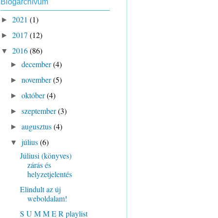
Blogarchívum
2021
(1)
►
2017
(12)
►
2016
(86)
▼
december
(4)
►
november
(5)
►
október
(4)
►
szeptember
(3)
►
augusztus
(4)
►
július
(6)
▼
Júliusi (könyves)
zárás és
helyzetjelentés
Elindult az új
weboldalam!
S U M M E R playlist