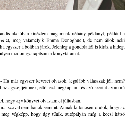
szandis akcióban kinéztem magamnak néhány példányt, például a
yet
-et, meg valamelyik Emma Donoghue-t, de nem állok neki
 egyszer a boltban járok. Jelenleg a gondolattól is kiráz a hideg,
milyen módon gyarapítsam a könyvtáramat.
- Ha már egyszer keveset olvasok, legalább válasszak jól, nem?
 az agysejtjeimnek, ettől ezt megkaptam, és szó szerint szomorú
el, hogy
egy
könyvet olvastam el júliusban.
am... szóval nem bánok semmit. Annak különösen örülök, hogy az
ak meg végképp, hogy úgy tűnik, autópályán még a kocsi hátsó