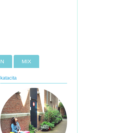
ON
MIX
katacita