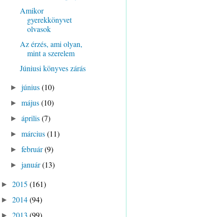
Amikor
gyerekkönyvet
olvasok
Az érzés, ami olyan,
mint a szerelem
Júniusi könyves zárás
június
(10)
►
május
(10)
►
április
(7)
►
március
(11)
►
február
(9)
►
január
(13)
►
2015
(161)
►
2014
(94)
►
2013
(99)
►